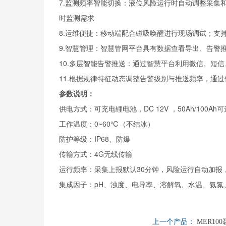
7.监测频率智能切换：液位风险运行时自动调整采集
时监测需求
8.运维便捷：移动端配合磁吸唤醒进行现场调试；支
9.智慧管理：智慧管网平台具有数据查看导出、告警
10.多层智能告警推送：通过智慧平台利用微信、短
11.根据规律特征动态调整告警级别与推送频率，通
参数说明：
供电方式：可充电锂电池，DC 12V ，50Ah/100Ah可
工作温度：0~60℃（不结冰）
防护等级：IP68、防爆
传输方式：4G无线传输
运行频率：采集上报默认30分钟，风险运行自动加报，1
集成因子：pH、浊度、电导率、溶解氧、水温、氨氮
上一个产品：
MER100