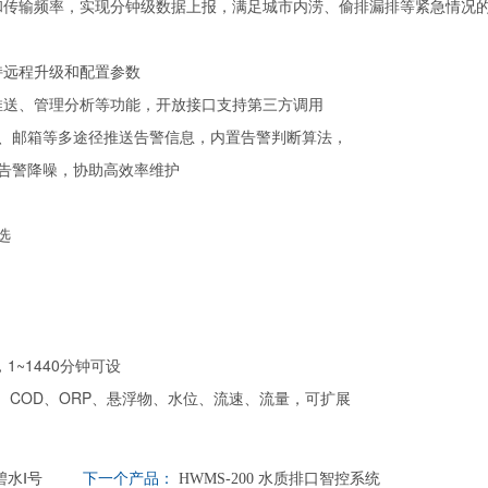
和传输频率，实现分钟级数据上报，满足城市内涝、
偷排漏排等紧急情况
持远程升级和配置参数
推送、管理分析等功能，开放接口支持第三方调用
信、邮箱等多途径推送告警信息，内置告警判断算法，
过告警降噪，协助高效率维护
选
~1440分钟可设
、COD、ORP、悬浮物、水位、流速、流量，可扩展
碧水Ⅰ号
下一个产品：
HWMS-200 水质排口智控系统